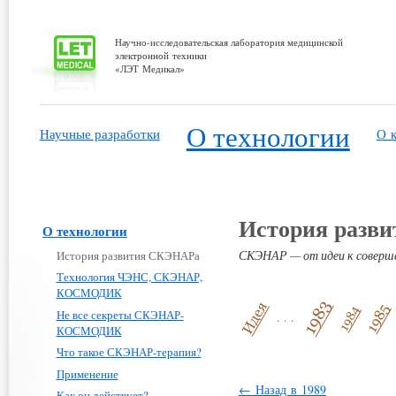
Научно-исследовательская лаборатория медицинской
электронной техники
«ЛЭТ Медикал»
О технологии
Научные разработки
О 
История разв
О технологии
СКЭНАР — от идеи к соверш
История развития СКЭНАРа
Технология ЧЭНС, СКЭНАР,
КОСМОДИК
Не все секреты СКЭНАР-
. . .
КОСМОДИК
Что такое СКЭНАР-терапия?
Применение
← Назад в 1989
Как он действует?